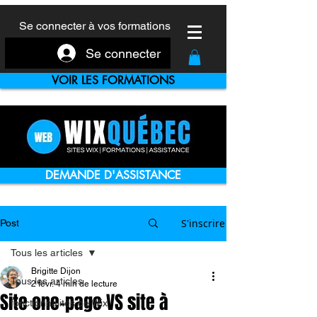
Se connecter à vos formations
Se connecter
VOIR LES FORMATIONS
DEMANDE D'ASSISTANCE
S'inscrire
Post
Tous les articles
Brigitte Dijon
Tous les articles
2 févr.
4 min de lecture
Site one-page VS site à
fonctionnalités de Wix