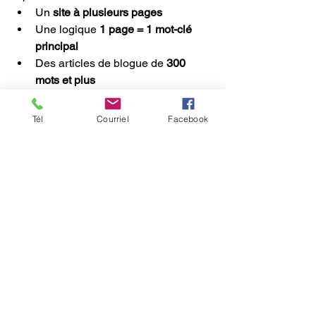
Un 
site à plusieurs pages
Une logique 
1 page = 1 mot-clé 
principal
Des articles de blogue de 
300 
mots et plus
Une structure pensée pour les IA 
(titres, FAQ, maillage interne)
Tél
Courriel
Facebook
Sur 
www.wixquebec.com
, tu trouveras 
de nombreux articles et tutoriels pour :
Structurer efficacement ton site Wix
Améliorer ton référencement 
naturel
Comprendre comment optimiser 
ton site pour Google 
et les IA
👉 Tu hésites encore ? Un 
audit de 