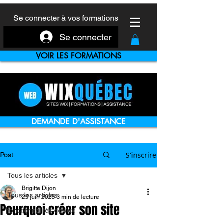
Se connecter à vos formations
Se connecter
VOIR LES FORMATIONS
DEMANDE D'ASSISTANCE
S'inscrire
Post
Tous les articles
Brigitte Dijon
Tous les articles
25 juin 2025
3 min de lecture
Pourquoi créer son site
fonctionnalités de Wix