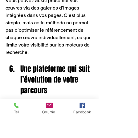
Vous pouvez aussi présenter vos 
œuvres via des galeries d’images 
intégrées dans vos pages. C’est plus 
simple, mais cette méthode ne permet 
pas d’optimiser le référencement de 
chaque œuvre individuellement, ce qui 
limite votre visibilité sur les moteurs de 
recherche.
Une plateforme qui suit 
l’évolution de votre 
parcours
Wix est une solution qui grandit avec 
Tél
Courriel
Facebook
vous. Vous pouvez  au fil du temps, 
ajouter une boutique, un blogue, une 
section presse ou une infolettre. Votre 
site s’adapte à votre démarche 