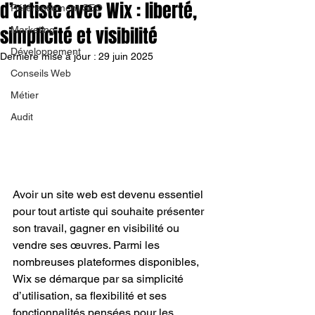
d’artiste avec Wix : liberté,
Référencement SEO
simplicité et visibilité
Marketing
Développement
Dernière mise à jour :
29 juin 2025
Conseils Web
Métier
Audit
Avoir un site web est devenu essentiel 
pour tout artiste qui souhaite présenter 
son travail, gagner en visibilité ou 
vendre ses œuvres. Parmi les 
nombreuses plateformes disponibles, 
Wix se démarque par sa simplicité 
d’utilisation, sa flexibilité et ses 
fonctionnalités pensées pour les 