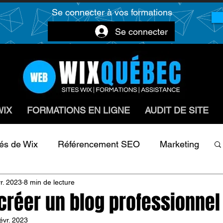
Se connecter à vos formations
Se connecter
WIX
FORMATIONS EN LIGNE
AUDIT DE SITE
tés de Wix
Référencement SEO
Marketing
r. 2023
8 min de lecture
ls Web
Métier
Audit
réer un blog professionnel
évr. 2023