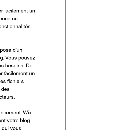
r facilement un 
ience ou 
nctionnalités 
spose d'un 
log. Vous pouvez 
os besoins. De 
er facilement un 
s fichiers 
 des 
cteurs.
rencement. Wix 
nt votre blog 
 qui vous 