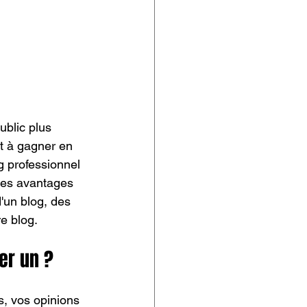
ublic plus 
et à gagner en 
g professionnel 
les avantages 
'un blog, des 
e blog.
er un ?
, vos opinions 