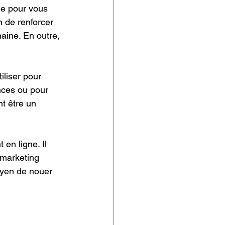
me pour vous 
n de renforcer 
ine. En outre, 
liser pour 
ences ou pour 
t être un 
 
en ligne. Il 
 marketing 
moyen de nouer 