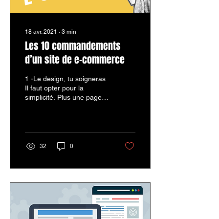
18 avr. 2021
∙
3
min
Les 10 commandements
d’un site de e-commerce
1 -Le design, tu soigneras
Il faut opter pour la
simplicité. Plus une page
présentera d’éléments
(couleur, pub, fenêtres, …)
plus le...
32
0