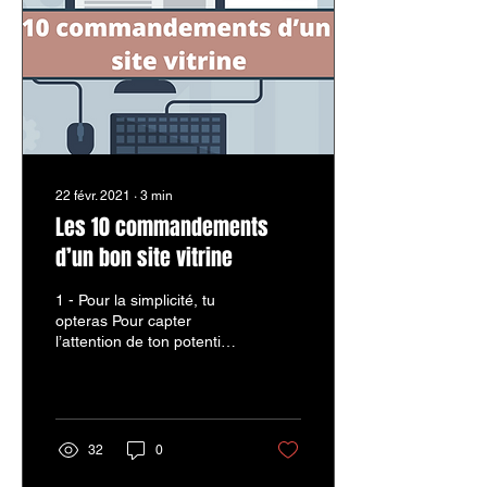
22 févr. 2021
∙
3
min
Les 10 commandements
d’un bon site vitrine
1 - Pour la simplicité, tu
opteras Pour capter
l’attention de ton potentiel
client, ton site devra
présenter une apparence
soignée et...
32
0