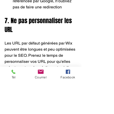
référencée par Google, n'oubliez 
pas de faire une redirection
7. Ne pas personnaliser les 
URL
Les URL par défaut générées par Wix 
peuvent être longues et peu optimisées 
pour le SEO. Prenez le temps de 
personnaliser vos URL pour qu'elles 
soient courtes, descriptives et qu'elles 
incluent des mots-clés pertinents. Cela 
Tél
Courriel
Facebook
aidera non seulement à améliorer votre 
référencement, mais aussi à rendre 
votre site plus professionnel.
Conseils :