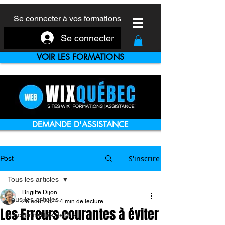
Se connecter à vos formations
Se connecter
VOIR LES FORMATIONS
DEMANDE D'ASSISTANCE
S'inscrire
Post
Tous les articles
Brigitte Dijon
Tous les articles
26 août 2024
4 min de lecture
Les Erreurs courantes à éviter
fonctionnalités de Wix